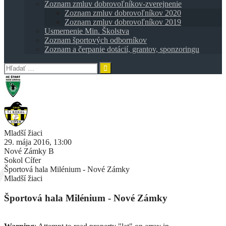
Zoznam zmluv dobrovoľníkov-zverejnenie
Zoznam zmluv dobrovoľníkov 2020
Zoznam zmluv dobrovoľníkov 2019
Usmernenie Min. Školstva
Zoznam športových odborníkov
Zoznam a čerpanie dotácií, grantov, sponzoringu
Hľadať:
Mladší žiaci
29. mája 2016, 13:00
Nové Zámky B
Sokol Cífer
Športová hala Milénium - Nové Zámky
Mladší žiaci
Športová hala Milénium - Nové Zámky