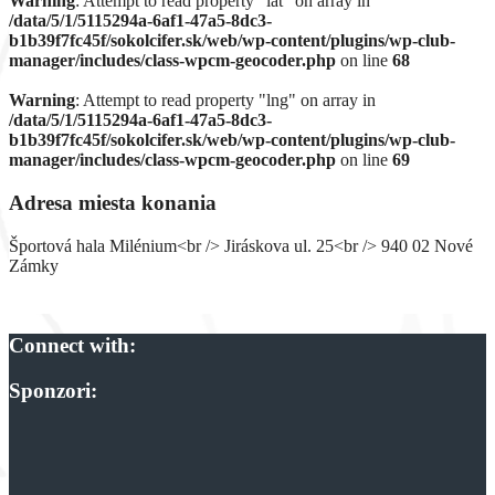
Warning
: Attempt to read property "lat" on array in
/data/5/1/5115294a-6af1-47a5-8dc3-
b1b39f7fc45f/sokolcifer.sk/web/wp-content/plugins/wp-club-
manager/includes/class-wpcm-geocoder.php
on line
68
Warning
: Attempt to read property "lng" on array in
/data/5/1/5115294a-6af1-47a5-8dc3-
b1b39f7fc45f/sokolcifer.sk/web/wp-content/plugins/wp-club-
manager/includes/class-wpcm-geocoder.php
on line
69
Adresa miesta konania
Športová hala Milénium<br /> Jiráskova ul. 25<br /> 940 02 Nové
Zámky
Connect with:
Sponzori: