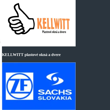
KELLWITT plastové okná a dvere