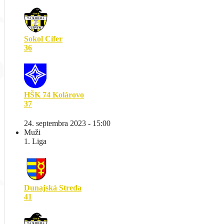
Sokol Cífer
36
HŠK 74 Kolárovo
37
24. septembra 2023 - 15:00
Muži
1. Liga
Dunajská Streda
41