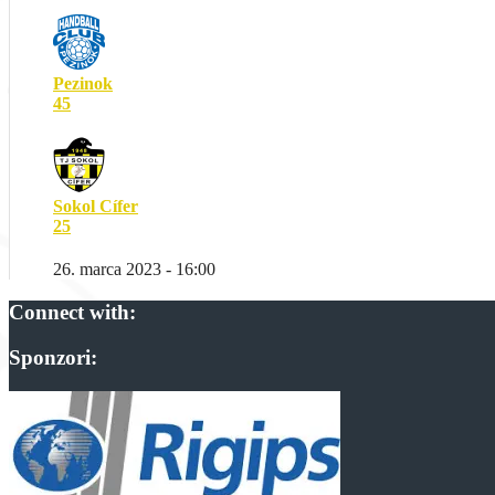
Pezinok
45
Sokol Cífer
25
26. marca 2023 - 16:00
Connect with:
Sponzori: