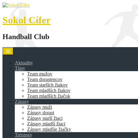
Skip
to
content
Sokol Cífer
Handball Club
Aktuality
Tímy
Team mužov
Team dorastencov
Team starších žiakov
Team mladších žiakov
Team mladších žiačok
Zápasy
Zápasy muži
Zápasy dorast
Zápasy starší žiaci
Zápasy mladší žiaci
Zápasy mladšie žiačky
Tréningy