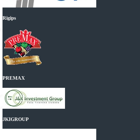
Rigips
PREMAX
JKIGROUP