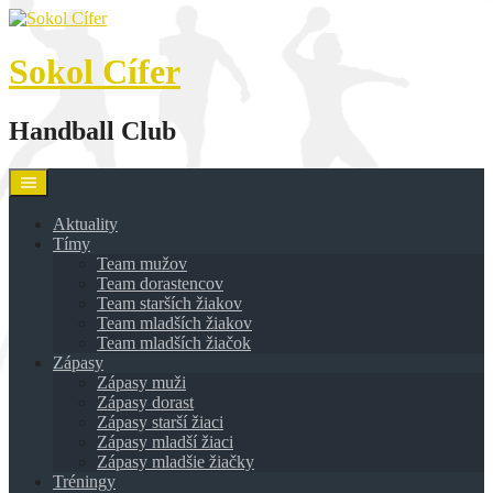
Skip
to
content
Sokol Cífer
Handball Club
Aktuality
Tímy
Team mužov
Team dorastencov
Team starších žiakov
Team mladších žiakov
Team mladších žiačok
Zápasy
Zápasy muži
Zápasy dorast
Zápasy starší žiaci
Zápasy mladší žiaci
Zápasy mladšie žiačky
Tréningy