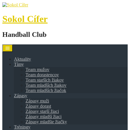
Skip
to
content
Sokol Cífer
Handball Club
Aktuality
Tímy
Team mužov
Team dorastencov
Team starších žiakov
Team mladších žiakov
Team mladších žiačok
Zápasy
Zápasy muži
Zápasy dorast
Zápasy starší žiaci
Zápasy mladší žiaci
Zápasy mladšie žiačky
Tréningy