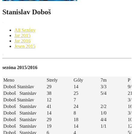
Stanislav Doboš
All Sezóny
Jar 2015
Jar 2016
Jesen 2015
sezóna 2015/2016
Meno
Strely
Góly
7m
P
Doboš Stanislav
29
14
3/3
9/6
Doboš Stanislav
38
25
5/4
21
Doboš Stanislav
12
7
3/1
Doboš Stanislav
41
24
2/2
16
Doboš Stanislav
14
8
1/0
3/3
Doboš Stanislav
29
18
4/4
10/
Doboš Stanislav
19
14
1/1
12
Doboš Stanislav
6
4
5/4