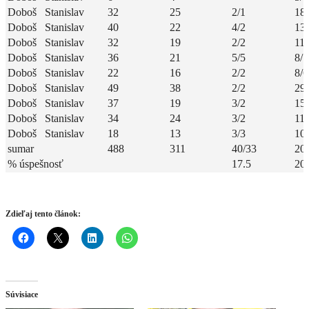
Doboš Stanislav
32
25
2/1
18
Doboš Stanislav
40
22
4/2
13/
Doboš Stanislav
32
19
2/2
11/
Doboš Stanislav
36
21
5/5
8/7
Doboš Stanislav
22
16
2/2
8/6
Doboš Stanislav
49
38
2/2
29
Doboš Stanislav
37
19
3/2
15/
Doboš Stanislav
34
24
3/2
11/
Doboš Stanislav
18
13
3/3
10
sumar
488
311
40/33
20
% úspešnosť
17.5
20
Zdieľaj tento článok:
Súvisiace