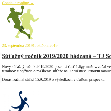
„Výsledky
Continue reading
→
hádzanárskeho
dňa
z
28.9.2019“
23. septembra 2019
1. októbra 2019
Súťažný ročník 2019/2020 hádzaná – TJ So
Nový súťažný ročník 2019/2020 -jesenná časť 1.ligy mužov, začal ve
termínov si vyžiadalo rozšírenie súťaže na 9 družstiev. Pribudli min
Dorast začínal súťaž 15.9.2019 o výsledkoch v ďalšom príspevku.