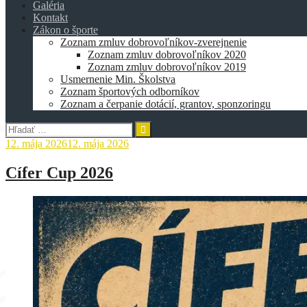
Galéria
Kontakt
Zákon o športe
Zoznam zmluv dobrovoľníkov-zverejnenie
Zoznam zmluv dobrovoľníkov 2020
Zoznam zmluv dobrovoľníkov 2019
Usmernenie Min. Školstva
Zoznam športových odborníkov
Zoznam a čerpanie dotácií, grantov, sponzoringu
Hľadať:
12. mája 2026
12. mája 2026
Cífer Cup 2026