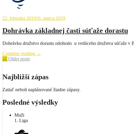
22. februára 2019
16. marca 2019
Dohrávka základnej časti súťaže dorastu
Dohrávku družstvo dorastu odohralo u vedúceho družstva súťaže v B
„Dohrávka
Continue reading
→
Posts
základnej
←
Older posts
časti
navigation
súťaže
dorastu“
Najbližší zápas
Zatiaľ neboli naplánované žiadne zápasy.
Posledné výsledky
Muži
1. Liga