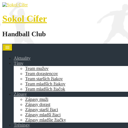
Skip
to
content
Sokol Cífer
Handball Club
Aktuality
Tímy
Team mužov
Team dorastencov
Team starších žiakov
Team mladších žiakov
Team mladších žiačok
Zápasy
Zápasy muži
Zápasy dorast
Zápasy starší žiaci
Zápasy mladší žiaci
Zápasy mladšie žiačky
Tréningy