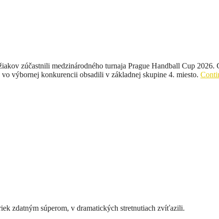
ch žiakov zúčastnili medzinárodného turnaja Prague Handball Cup 2026. 
vo výbornej konkurencii obsadili v základnej skupine 4. miesto.
Conti
iek zdatným súperom, v dramatických stretnutiach zvíťazili.