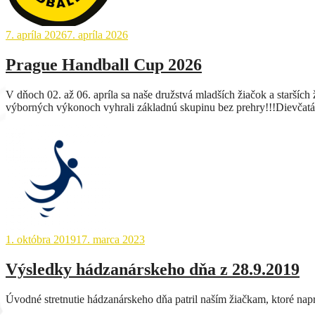
7. apríla 2026
7. apríla 2026
Prague Handball Cup 2026
V dňoch 02. až 06. apríla sa naše družstvá mladších žiačok a starší
výborných výkonoch vyhrali základnú skupinu bez prehry!!!Dievčatá 
1. októbra 2019
17. marca 2023
Výsledky hádzanárskeho dňa z 28.9.2019
Úvodné stretnutie hádzanárskeho dňa patril naším žiačkam, ktoré napr