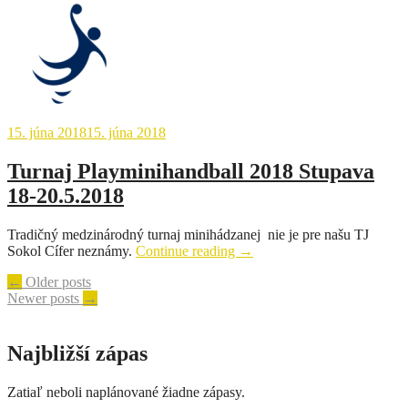
žiačok
ročník
2017/2018“
15. júna 2018
15. júna 2018
Turnaj Playminihandball 2018 Stupava
18-20.5.2018
Tradičný medzinárodný turnaj minihádzanej nie je pre našu TJ
„Turnaj
Sokol Cífer neznámy.
Continue reading
→
Playminihandball
Posts
←
Older posts
2018
Newer posts
→
Stupava
navigation
18-
20.5.2018“
Najbližší zápas
Zatiaľ neboli naplánované žiadne zápasy.