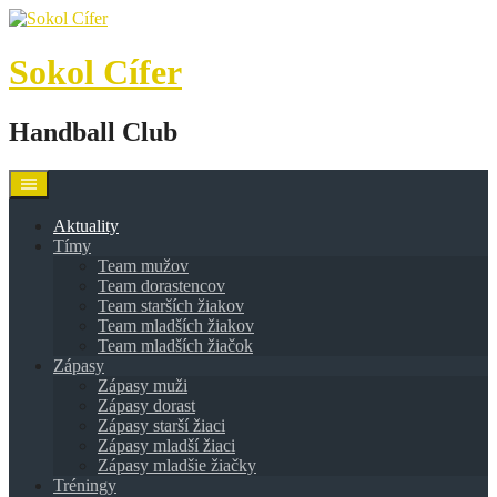
Skip
to
content
Sokol Cífer
Handball Club
Aktuality
Tímy
Team mužov
Team dorastencov
Team starších žiakov
Team mladších žiakov
Team mladších žiačok
Zápasy
Zápasy muži
Zápasy dorast
Zápasy starší žiaci
Zápasy mladší žiaci
Zápasy mladšie žiačky
Tréningy