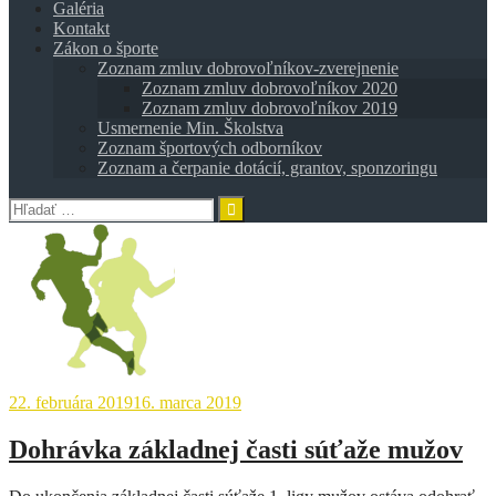
Galéria
Kontakt
Zákon o športe
Zoznam zmluv dobrovoľníkov-zverejnenie
Zoznam zmluv dobrovoľníkov 2020
Zoznam zmluv dobrovoľníkov 2019
Usmernenie Min. Školstva
Zoznam športových odborníkov
Zoznam a čerpanie dotácií, grantov, sponzoringu
Hľadať:
22. februára 2019
16. marca 2019
Dohrávka základnej časti súťaže mužov