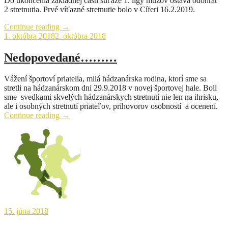
Do ukončenia základnej časti súťaže 1. ligy mužov ostáva odohrať
2 stretnutia. Prvé víťazné stretnutie bolo v Cíferi 16.2.2019.
„Dohrávka
Continue reading
→
základnej
1. októbra 2018
2. októbra 2018
časti
súťaže
Nedopovedané………
mužov“
Vážení športoví priatelia, milá hádzanárska rodina, ktorí sme sa
stretli na hádzanárskom dni 29.9.2018 v novej športovej hale. Boli
sme svedkami skvelých hádzanárskych stretnutí nie len na ihrisku,
ale i osobných stretnutí priateľov, príhovorov osobností a ocenení.
„Nedopovedané………“
Continue reading
→
15. júna 2018