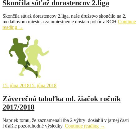
Skončila súťaž dorastencov 2.liga
Skončila súťaž dorastencov 2.liga, naše družstvo skončilo na 2.
medailovom mieste a za umiestnenie dostalo pohár z RCH
Continue
„Skončila
reading
→
súťaž
dorastencov
2.liga“
15. júna 2018
15. júna 2018
Záverečná tabuľka ml. žiačok ročník
2017/2018
Napriek tomu, že zaznamenali iba 2 výhry dosiahli v jarnej časti
„Záverečná
i ďalšie pozoruhodné výsledky.
Continue reading
→
tabuľka
ml.